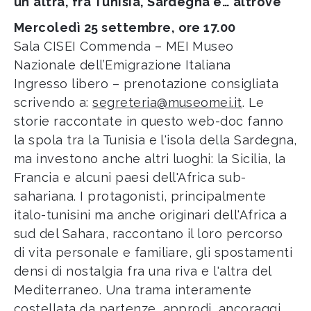
un'altra, fra Tunisia, Sardegna e… altrove
"
Mercoledì 25 settembre, ore 17.00
Sala CISEI Commenda – MEI Museo
Nazionale dell’Emigrazione Italiana
Ingresso libero – prenotazione consigliata
scrivendo a:
segreteria@museomei.it
. Le
storie raccontate in questo web-doc fanno
la spola tra la Tunisia e l'isola della Sardegna,
ma investono anche altri luoghi: la Sicilia, la
Francia e alcuni paesi dell'Africa sub-
sahariana. I protagonisti, principalmente
italo-tunisini ma anche originari dell'Africa a
sud del Sahara, raccontano il loro percorso
di vita personale e familiare, gli spostamenti
densi di nostalgia fra una riva e l'altra del
Mediterraneo. Una trama interamente
costellata da partenze, approdi, ancoraggi,