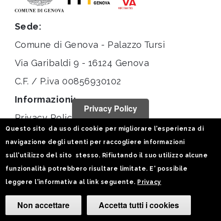
Sede:
Comune di Genova - Palazzo Tursi
Via Garibaldi 9 - 16124 Genova
C.F. / P.iva 00856930102
Informazioni:
Privacy Policy
Privacy Policy
Questo sito da uso di cookie per migliorare l'esperienza di
Note legali
navigazione degli utenti per raccogliere informazioni
Statistiche
sull'utilizzo del sito stesso. Rifiutando il suo utilizzo alcune
funzionalità potrebbero risultare limitate. E' possibile
Seguici su:
leggere l'informativa al link seguente.
Privacy
Non accettare
Accetta tutti i cookies
Camb