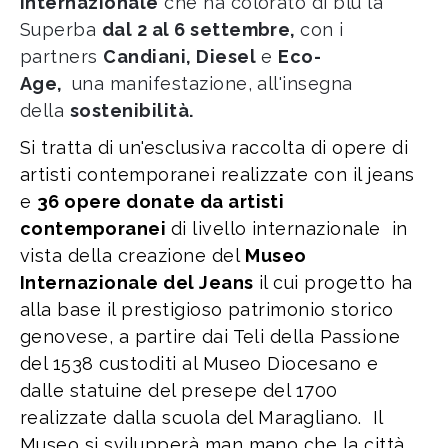
internazionale
che ha colorato di blu la
Superba
dal 2 al 6 settembre,
con i
partners
Candiani, Diesel
e
Eco-
Age,
una manifestazione, all'insegna
della
sostenibilità.
Si tratta di un'esclusiva raccolta di opere di
artisti contemporanei realizzate con il jeans
e
36 opere donate da artisti
contemporanei
di livello internazionale in
vista della creazione del
Museo
Internazionale del Jeans
il cui progetto ha
alla base il prestigioso patrimonio storico
genovese, a partire dai Teli della Passione
del 1538 custoditi al Museo Diocesano e
dalle statuine del presepe del 1700
realizzate dalla scuola del Maragliano. Il
Museo si svilupperà man mano che la città