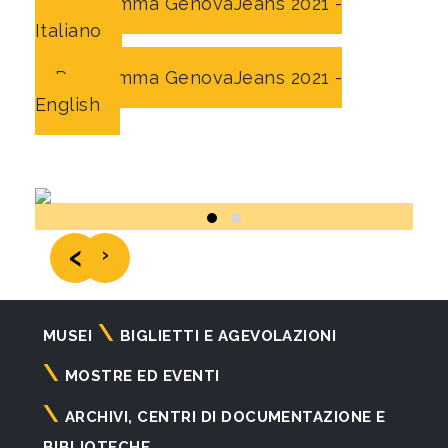
Programma GenovaJeans 2021 -
Italiano
Programma GenovaJeans 2021 -
English
‹
›
Navigazione
MUSEI
BIGLIETTI E AGEVOLAZIONI
principale
MOSTRE ED EVENTI
ARCHIVI, CENTRI DI DOCUMENTAZIONE E
BIBLIOTECHE