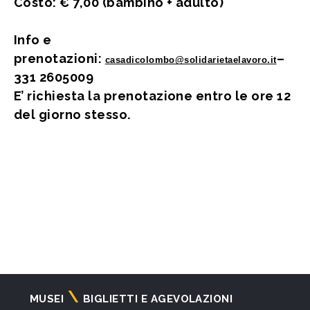
Costo: € 7,00 (bambino + adulto)
Info e
prenotazioni:
–
casadicolombo@solidarietaelavoro.it
331 2605009
E’ richiesta la prenotazione entro le ore 12
del giorno stesso.
Navigazione
MUSEI
BIGLIETTI E AGEVOLAZIONI