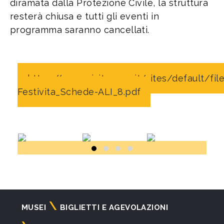
diramata dalla Protezione Civile, la struttura
resterà chiusa e tutti gli eventi in
programma saranno cancellati.
https://www.visitgenoa.it/sites/default/fi
Festivita_Schede-ALI_8.pdf
Navigazione
MUSEI
BIGLIETTI E AGEVOLAZIONI