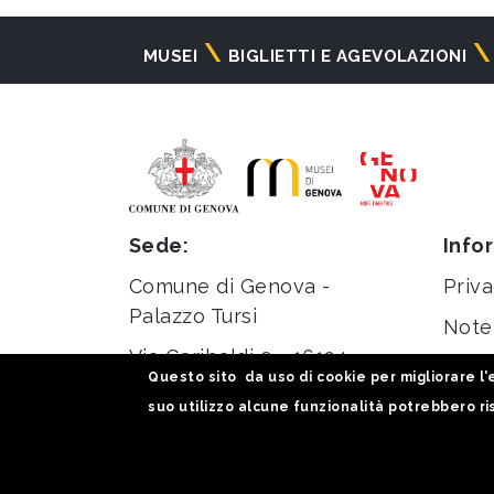
Navigazione
MUSEI
BIGLIETTI E AGEVOLAZIONI
principale
Sede:
Info
Comune di Genova -
Priva
Palazzo Tursi
Note 
Via Garibaldi 9 - 16124
Stati
Questo sito da uso di cookie per migliorare l'e
Genova
suo utilizzo alcune funzionalità potrebbero ris
C.F. / P.iva 00856930102