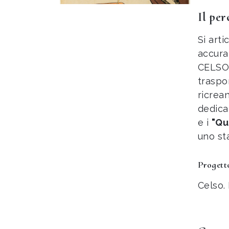
Il per
Si art
accura
CELSO e
traspor
ricrea
dedicat
e i
"Qu
uno sta
Progetto
Celso. 