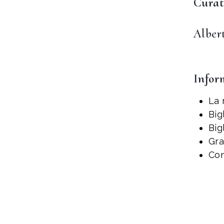
Curat
Alber
Infor
La 
Big
Big
Gra
Con