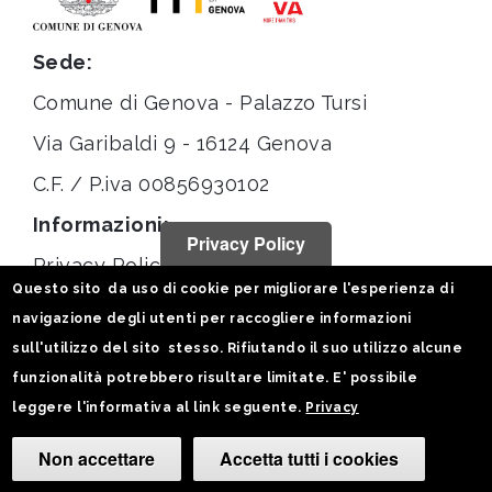
Sede:
Comune di Genova - Palazzo Tursi
Via Garibaldi 9 - 16124 Genova
C.F. / P.iva 00856930102
Informazioni:
Privacy Policy
Privacy Policy
Questo sito da uso di cookie per migliorare l'esperienza di
Note legali
navigazione degli utenti per raccogliere informazioni
Statistiche
sull'utilizzo del sito stesso. Rifiutando il suo utilizzo alcune
funzionalità potrebbero risultare limitate. E' possibile
Seguici su:
leggere l'informativa al link seguente.
Privacy
Non accettare
Accetta tutti i cookies
Camb