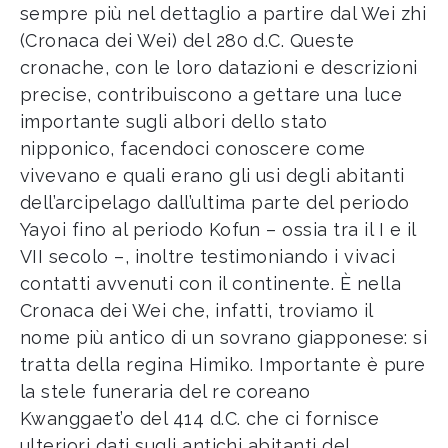
sempre più nel dettaglio a partire dal Wei zhi
(Cronaca dei Wei) del 280 d.C. Queste
cronache, con le loro datazioni e descrizioni
precise, contribuiscono a gettare una luce
importante sugli albori dello stato
nipponico, facendoci conoscere come
vivevano e quali erano gli usi degli abitanti
dell’arcipelago dall’ultima parte del periodo
Yayoi fino al periodo Kofun – ossia tra il I e il
VII secolo –, inoltre testimoniando i vivaci
contatti avvenuti con il continente. È nella
Cronaca dei Wei che, infatti, troviamo il
nome più antico di un sovrano giapponese: si
tratta della regina Himiko. Importante è pure
la stele funeraria del re coreano
Kwanggaet’o del 414 d.C. che ci fornisce
ulteriori dati sugli antichi abitanti del