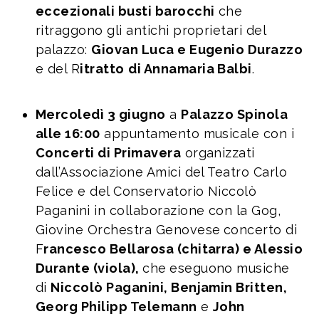
eccezionali busti barocchi
che
ritraggono gli antichi proprietari del
palazzo:
Giovan Luca e Eugenio Durazzo
e del R
itratto
di Annamaria Balbi
.
Mercoledì 3 giugno
a
Palazzo Spinola
alle 16:00
appuntamento musicale con i
Concerti di Primavera
organizzati
dall’Associazione Amici del Teatro Carlo
Felice e del Conservatorio Niccolò
Paganini in collaborazione con la Gog,
Giovine Orchestra Genovese
concerto di
F
rancesco Bellarosa (chitarra) e Alessio
Durante (viola),
che
eseguono musiche
di
Niccolò Paganini, Benjamin Britten,
Georg Philipp Telemann
e
John