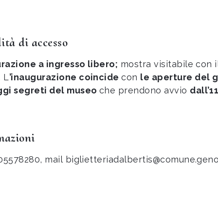
ità di accesso
razione a ingresso libero;
mostra visitabile con il
 L
’inaugurazione coincide
con
le aperture del g
ggi segreti del museo
che prendono avvio
dall’1
mazioni
105578280, mail
biglietteriadalbertis@comune.geno