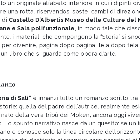
to un originale alfabeto interiore in cui i dipinti
re una rotta, riservandosi soste, cambi di direzione
 di
Castello D’Albertis Museo delle Culture del
ane e Sala polifunzionale
, in modo tale che cia
ente, i materiali che compongono la “Storia” si sno
i, per divenire, pagina dopo pagina, tela dopo tel
e un libro che si guarda come opera d'arte.
manzo
ria di Salì”
è innanzi tutto un romanzo scritto tra
storie: quella del padre dell'autrice, realmente esi
nato della vera tribù dei Moken, ancora oggi viv
o. Lo spunto narrativo nasce da un quesito: se un i
ano e conosce solo la linea circolare dell'orizzont