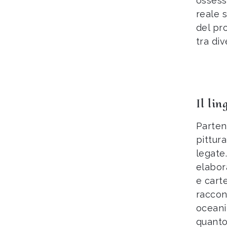
ossessi
reale s
del pr
tra div
Il lin
Parten
pittur
legate
elabora
e carte
raccon
oceani
quanto