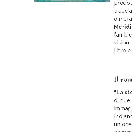
prodot
traccia
dimora
Meridi
l’ambi
vision
libro 
Il ro
“La sto
di due 
immagi
Indian
un oce