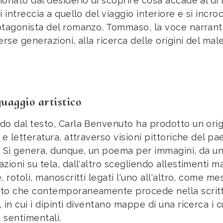
onato dal desiderio di scoprire cosa accade al di l
i intreccia a quello del viaggio interiore e si incr
otagonista del romanzo, Tommaso, la voce narrant
erse generazioni, alla ricerca delle origini del mal
guaggio artistico
do dal testo, Carla Benvenuto ha prodotto un origi
a e letteratura, attraverso visioni pittoriche del p
. Si genera, dunque, un poema per immagini, da un 
zioni su tela, dall'altro scegliendo allestimenti ma
, rotoli, manoscritti legati l'uno all'altro, come me
to che contemporaneamente procede nella scrittu
, in cui i dipinti diventano mappe di una ricerca i 
 sentimentali.