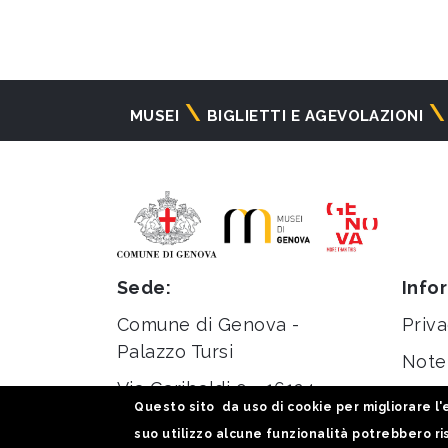
Navigazione
MUSEI
BIGLIETTI E AGEVOLAZIONI
principale
Sede:
Info
Comune di Genova -
Priva
Palazzo Tursi
Note 
Via Garibaldi 9 - 16124
Stati
Questo sito da uso di cookie per migliorare l'e
Genova
suo utilizzo alcune funzionalità potrebbero ris