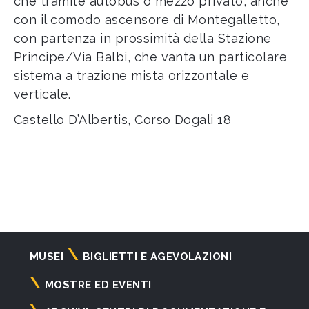
che tramite autobus o mezzo privato, anche
con il comodo ascensore di Montegalletto,
con partenza in prossimità della Stazione
Principe/Via Balbi, che vanta un particolare
sistema a trazione mista orizzontale e
verticale.
Castello D’Albertis, Corso Dogali 18
Navigazione
MUSEI
BIGLIETTI E AGEVOLAZIONI
principale
MOSTRE ED EVENTI