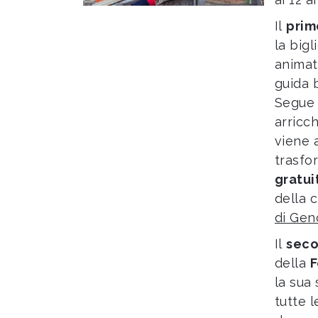
Il
prim
la big
animata
guida 
Segue 
arricc
viene 
trasfo
gratui
della 
di Gen
Il
sec
della
F
la sua
tutte 