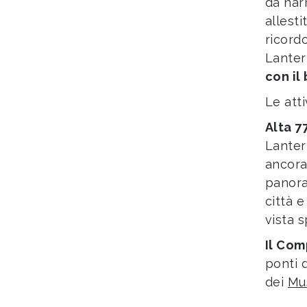
da narr
allest
ricord
Lanter
con il
Le att
Alta 7
Lanter
ancora
panora
città e
vista 
Il Co
ponti d
dei
Mu