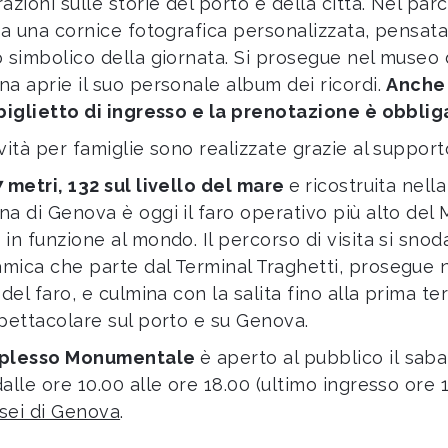
azioni sulle storie del porto e della città. Nel par
ita una cornice fotografica personalizzata, pensata
o simbolico della giornata. Si prosegue nel museo d
na aprie il suo personale album dei ricordi.
Anche 
 biglietto di ingresso e la prenotazione è obblig
ività per famiglie sono realizzate grazie al suppor
7 metri, 132 sul livello del mare
e
ricostruita nell
na di Genova è oggi il faro operativo più alto del 
 in funzione al mondo. Il percorso di visita si sno
mica che parte dal Terminal Traghetti, prosegue n
 del faro, e culmina con la salita fino alla prima 
spettacolare sul porto e su Genova.
mplesso Monumentale
è aperto al pubblico il saba
alle ore 10.00 alle ore 18.00 (ultimo ingresso ore 17
sei di Genova
.