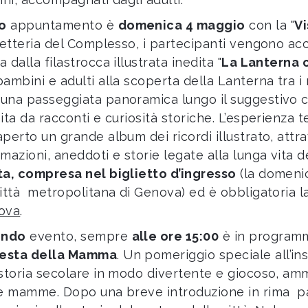
o
appuntamento è
domenica 4 maggio
con la "
Vi
lietteria del Complesso, i partecipanti vengono acc
 dalla filastrocca illustrata inedita "
La Lanterna c
bambini e adulti alla scoperta della Lanterna tra 
una passeggiata panoramica lungo il suggestivo 
hita da racconti e curiosità storiche. L’esperienza 
aperto un grande album dei ricordi illustrato, attr
rmazioni, aneddoti e storie legate alla lunga vita 
ta, compresa nel biglietto d’ingresso
(la domenica
città metropolitana di Genova) ed è obbligatoria la
ova
.
ondo
evento, sempre
alle ore 15:00
è in progra
esta della Mamma
. Un pomeriggio speciale all’in
 storia secolare in modo divertente e giocoso, ammi
le mamme. Dopo una breve introduzione in rima 