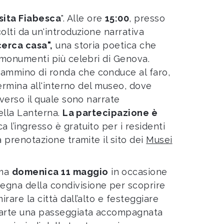
sita Fiabesca
". Alle ore
15:00
, presso
olti da un'introduzione narrativa
erca casa",
una storia poetica che
i monumenti più celebri di Genova.
cammino di ronda che conduce al faro,
termina all'interno del museo, dove
averso il quale sono narrate
della Lanterna.
La partecipazione è
 l’ingresso è gratuito per i residenti
 prenotazione tramite il sito dei
Musei
mma
domenica 11 maggio
in occasione
segna della condivisione per scoprire
rare la città dall’alto e festeggiare
parte una passeggiata accompagnata