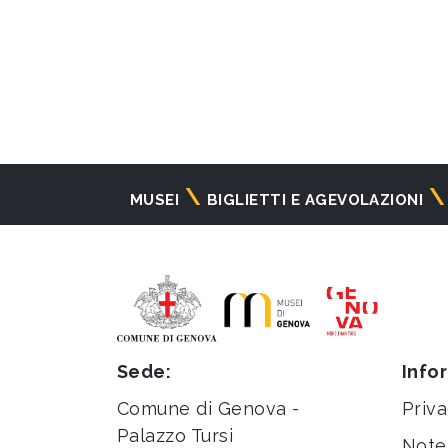
Navigazione
MUSEI
BIGLIETTI E AGEVOLAZIONI
principale
Sede:
Info
Comune di Genova -
Priva
Palazzo Tursi
Note 