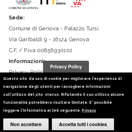
Sede:
Comune di Genova - Palazzo Tursi
Via Garibaldi 9 - 16124 Genova
C.F. / P.iva 00856930102
Informazioni:
Privacy Policy
Privacy Policy
Questo sito da uso di cookie per migliorare l'esperienza di
Note legali
navigazione degli utenti per raccogliere informazioni
Statistiche
sull'utilizzo del sito stesso. Rifiutando il suo utilizzo alcune
funzionalità potrebbero risultare limitate. E' possibile
Seguici su:
leggere l'informativa al link seguente.
Privacy
Non accettare
Accetta tutti i cookies
Camb