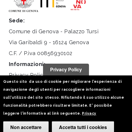
Sede:
Comune di Genova - Palazzo Tursi
Via Garibaldi 9 - 16124 Genova
C.F. / P.iva 00856930102
Informazioni:
Privacy Policy
Privacy Policy
Questo sito da uso di cookie per migliorare l'esperienza di
Note legali
navigazione degli utenti per raccogliere informazioni
Statistiche
sull'utilizzo del sito stesso. Rifiutando il suo utilizzo alcune
funzionalità potrebbero risultare limitate. E' possibile
Seguici su:
leggere l'informativa al link seguente.
Privacy
Non accettare
Accetta tutti i cookies
Camb