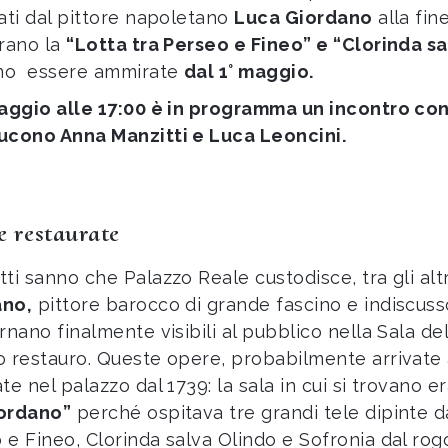
zati dal pittore napoletano
Luca Giordano
alla fin
urano la
“Lotta tra Perseo e Fineo” e “Clorinda s
no essere ammirate
dal 1° maggio.
maggio alle 17:00 è in programma un incontro con 
ucono Anna Manzitti e Luca Leoncini.
e restaurate
ti sanno che Palazzo Reale custodisce, tra gli altr
ano,
pittore barocco di grande fascino e indiscuss
ornano finalmente visibili al pubblico nella Sala d
o restauro. Queste opere, probabilmente arrivate 
ate nel palazzo dal 1739: la sala in cui si trovano
iordano”
perché ospitava tre grandi tele dipinte da
 e Fineo, Clorinda salva Olindo e Sofronia dal rog