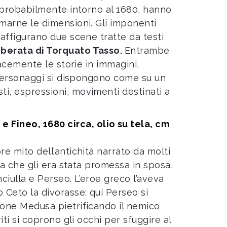
e probabilmente intorno al 1680, hanno
rmarne le dimensioni. Gli imponenti
raffigurano due scene tratte da testi
iberata di Torquato Tasso.
Entrambe
cacemente le storie in immagini,
I personaggi si dispongono come su un
i, espressioni, movimenti destinati a
e Fineo, 1680 circa, olio su tela, cm
re mito dell’antichità narrato da molti
eda che gli era stata promessa in sposa,
ciulla e Perseo. L’eroe greco l’aveva
 Ceto la divorasse; qui Perseo si
gone Medusa pietrificando il nemico
iti si coprono gli occhi per sfuggire al