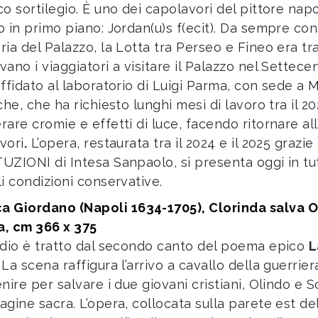
co sortilegio. È uno dei capolavori del pittore nap
o in primo piano: Jordan(u)s f(ecit). Da sempre co
ria del Palazzo, la Lotta tra Perseo e Fineo era tr
ano i viaggiatori a visitare il Palazzo nel Settecent
ffidato al laboratorio di Luigi Parma, con sede a Mi
che, che ha richiesto lunghi mesi di lavoro tra il 20
rare cromie e effetti di luce, facendo ritornare al
vori
.
L’opera, restaurata tra il 2024 e il 2025 grazi
UZIONI di Intesa Sanpaolo, si presenta oggi in tutt
li condizioni conservative.
a Giordano (Napoli 1634-1705), Clorinda salva Ol
a, cm 366 x 375
odio è tratto dal secondo canto del poema epico
L
.
La scena raffigura l’arrivo a cavallo della guerrie
nire per salvare i due giovani cristiani, Olindo e S
agine sacra. L’opera, collocata sulla parete est de