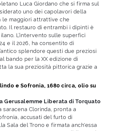
oletano Luca Giordano che si firma sul
nsiderato uno dei capolavori della
a le maggiori attrattive che
o. Il restauro di entrambi i dipinti è
lano. L’intervento sulle superfici
24 e il 2026, ha consentito di
l’antico splendore questi due preziosi
e al bando per la XX edizione di
a la sua preziosità pittorica grazie a
indo e Sofronia, 1680 circa, olio su
a Gerusalemme Liberata di Torquato
ra saracena Clorinda, pronta a
ofronia, accusati del furto di
lla Sala del Trono e firmata anch'essa