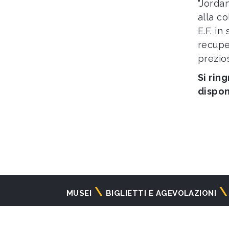
"Jordan
alla c
E.F. in
recuper
prezios
Si rin
dispon
Navigazione
MUSEI
BIGLIETTI E AGEVOLAZIONI
principale