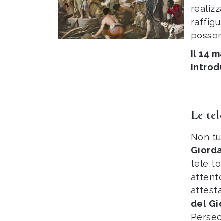
realiz
raffig
posso
Il 14 
Introd
Le tel
Non tut
Giord
tele t
attent
attest
del G
Perseo