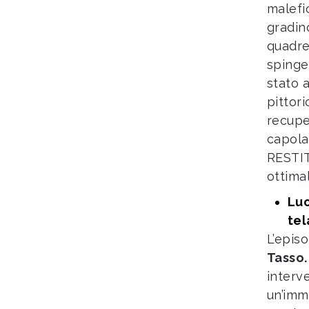
malefi
gradin
quadre
spingev
stato a
pittori
recupe
capola
RESTIT
ottima
Luc
tel
L’epis
Tasso
interve
un’imm