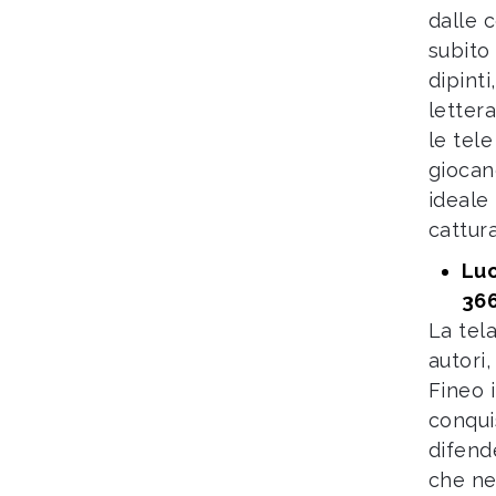
dalle 
subito
dipint
lettera
le tele
giocan
ideale
cattur
Luc
366
La tel
autori,
Fineo 
conqui
difend
che ne 