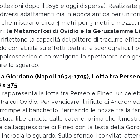
collezioni dopo il 1836 e oggi dispersa). Realizzat
 diversi adattamenti già in epoca antica per unifo
i, che misurano circa 4 metri per 3 metri e mezzo, 
ri:
le Metamorfosi di Ovidio e la Gerusalemme L
 riflettono la capacità del pittore di tradurre effi
do con abilità su effetti teatrali e scenografici. 
 palcoscenico e coinvolgono lo spettatore con gest
are lo sguardo.
a Giordano (Napoli 1634-1705), Lotta tra Perseo 
 x 375
a rappresenta la lotta tra Perseo e Fineo, un celeb
 tra cui Ovidio. Per vendicare il rifiuto di Androm
irrompe al banchetto, fermando le nozze tra la fan
stata liberandola dalle catene, prima che il mostro
e dall’aggressione di Fineo con la testa della Gor
incrocia lo sguardo. Sullo sfondo i convitati atterr