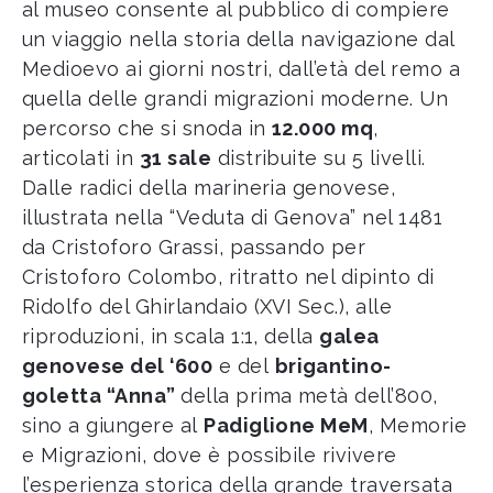
al museo consente al pubblico di compiere
un viaggio nella storia della navigazione dal
Medioevo ai giorni nostri, dall’età del remo a
quella delle grandi migrazioni moderne. Un
percorso che si snoda in
12.000 mq
,
articolati in
31 sale
distribuite su 5 livelli.
Dalle radici della marineria genovese,
illustrata nella “Veduta di Genova” nel 1481
da Cristoforo Grassi, passando per
Cristoforo Colombo, ritratto nel dipinto di
Ridolfo del Ghirlandaio (XVI Sec.), alle
riproduzioni, in scala 1:1, della
galea
genovese del ‘600
e del
brigantino-
goletta “Anna”
della prima metà dell’800,
sino a giungere al
Padiglione MeM
, Memorie
e Migrazioni, dove è possibile rivivere
l’esperienza storica della grande traversata