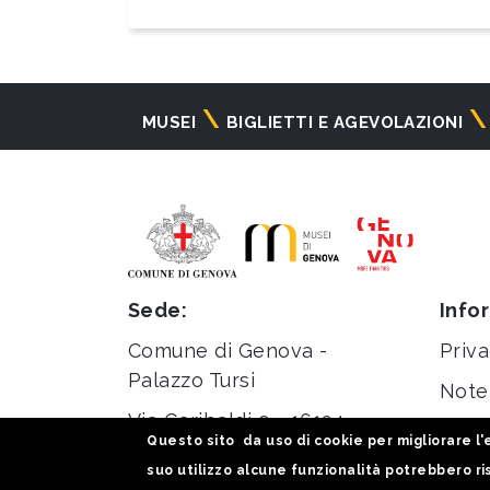
Navigazione
MUSEI
BIGLIETTI E AGEVOLAZIONI
principale
Sede:
Info
Comune di Genova -
Priva
Palazzo Tursi
Note 
Via Garibaldi 9 - 16124
Stati
Questo sito da uso di cookie per migliorare l'e
Genova
suo utilizzo alcune funzionalità potrebbero ris