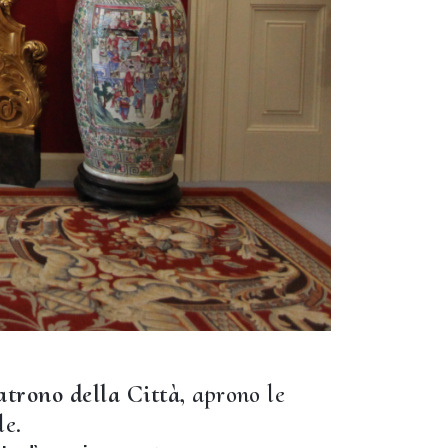
atrono della Città,
aprono le
le.