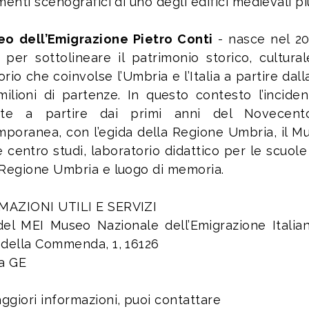
menti scenografici di uno degli edifici medievali più
o dell’Emigrazione Pietro Conti
- nasce nel 20
 per sottolineare il patrimonio storico, cultu
orio che coinvolse l’Umbria e l’Italia a partire dal
milioni di partenze. In questo contesto l’inci
ante a partire dai primi anni del Novecento.
poranea, con l’egida della Regione Umbria, il Mu
è centro studi, laboratorio didattico per le scuol
 Regione Umbria e luogo di memoria.
MAZIONI UTILI E SERVIZI
el MEI Museo Nazionale dell’Emigrazione Itali
 della Commenda, 1, 16126
a GE
ggiori informazioni, puoi contattare