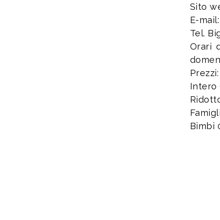
Sito w
E-mail
Tel. B
Orari 
domeni
Prezzi:
Intero 
Ridott
Famigli
Bimbi 