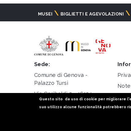
Navigazione
MUSEI
BIGLIETTI E AGEVOLAZIONI
principale
Sede:
Info
Comune di Genova -
Priva
Palazzo Tursi
Note 
Via Garibaldi 9 - 16124
Stati
Questo sito da uso di cookie per migliorare l'e
Genova
suo utilizzo alcune funzionalità potrebbero ris
C.F. / P.iva 00856930102