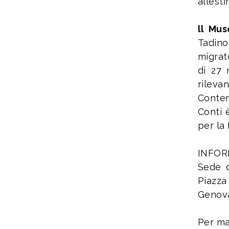
allesti
ll
Muse
Tadino
migrat
di 27 
rilev
Contem
Conti 
per la
INFOR
Sede d
Piazza
Genov
Per ma