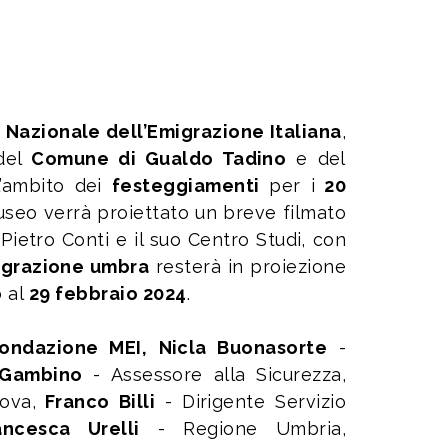
 Nazionale dell’Emigrazione Italiana
,
 del
Comune di Gualdo Tadino
e del
l’ambito dei
festeggiamenti
per i
20
seo verrà proiettato un breve filmato
ietro Conti e il suo Centro Studi, con
migrazione umbra
resterà in proiezione
o al
29 febbraio 2024
.
ondazione MEI,
Nicla Buonasorte
-
 Gambino
- Assessore alla Sicurezza,
ova,
Franco Billi
- Dirigente Servizio
ncesca Urelli
- Regione Umbria,