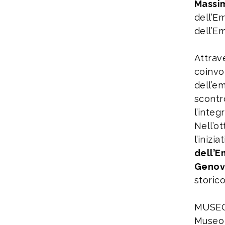
Massim
dell’
dell’E
Attrav
coinvo
dell’e
scontr
l’integ
Nell’o
l’ini
dell’E
Genov
storico
MUSEO
Museo 