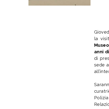
Gioved
la vis
Museo
anni di
di pre
sede a
all’in
Sarann
curatr
Polizi
Relazi