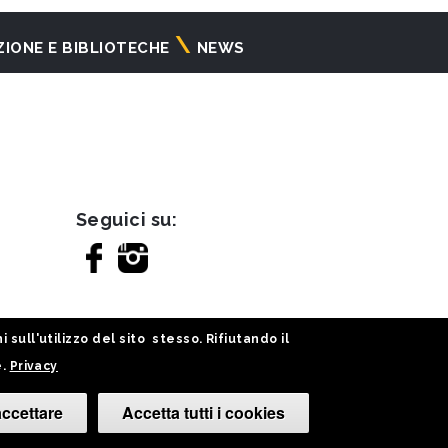
ZIONE E BIBLIOTECHE
NEWS
Seguici su:
sull'utilizzo del sito stesso. Rifiutando il
e.
Privacy
ccettare
Accetta tutti i cookies
Cambia le tue 