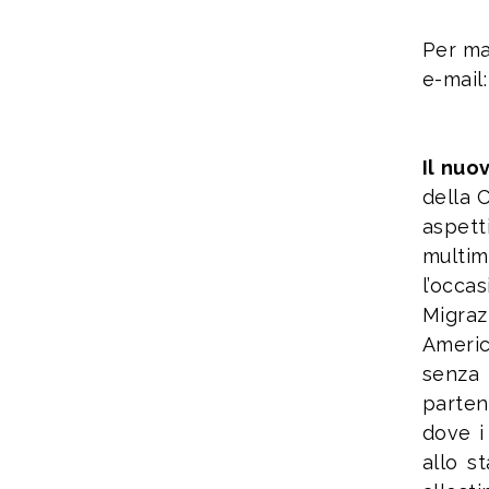
Per ma
e-mail
Il nuo
della 
aspett
multim
l’occa
Migraz
Americ
senza 
parten
dove i
allo s