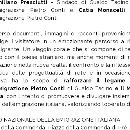
iliano Presciutti
- Sindaco di Gualdo Tadino
Emigrazione Pietro Conti e
Catia Monacelli
–
migrazione Pietro Conti.
erso documenti, immagini e racconti provenienti 
lge il visitatore in un emozionante percorso a ritr
migrante. Un viaggio corale che si compone di tan
o con il paese straniero, ma anche momenti di nos
razione nella nuova realtà, il confronto e la rifles
ttica delle progettualità di rete e in occasi
ziativa ha lo scopo di
rafforzare il legam
migrazione Pietro Conti
di Gualdo Tadino
e il 
a
, con l’intento di promuovere e divulgare insieme
 dell’emigrazione italiana, valorizzando l’operato d
 NAZIONALE DELLA EMIGRAZIONE ITALIANA
della Commenda, Piazza della Commenda di Prè,