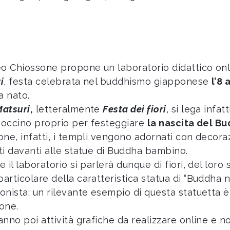
eo Chiossone propone un laboratorio didattico onli
i
, festa celebrata nel buddhismo giapponese
l’8 
 nato.
atsuri
,
letteralmente
Festa dei fiori
, si lega infa
sboccino proprio per festeggiare
la nascita del B
one, infatti, i templi vengono adornati con decora
ti davanti alle statue di Buddha bambino.
 il laboratorio si parlerà dunque di fiori, del loro 
articolare della caratteristica statua di “Buddha n
onista; un rilevante esempio di questa statuetta 
one.
anno poi attività grafiche da realizzare online 