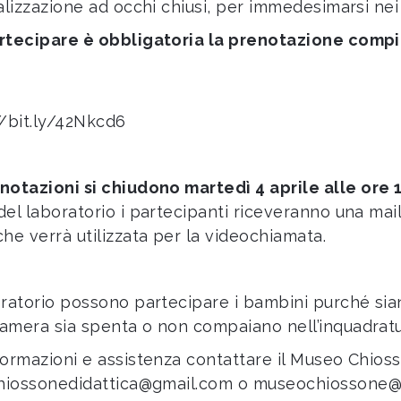
alizzazione ad occhi chiusi, per immedesimarsi nei 
rtecipare è obbligatoria la prenotazione compi
//bit.ly/42Nkcd6
notazioni si chiudono martedì 4
aprile
alle ore 
del laboratorio i partecipanti riceveranno una mail
che verrà utilizzata per la videochiamata.
oratorio possono partecipare i bambini purché sia
amera sia spenta o non compaiano nell’inquadratu
formazioni e assistenza contattare il Museo Chiosso
hiossonedidattica@gmail.com
o
museochiossone@