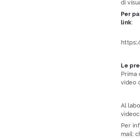
di visu
Per pa
link
:
https:
Le pre
Prima 
video 
Al lab
videoc
Per in
mail:
c