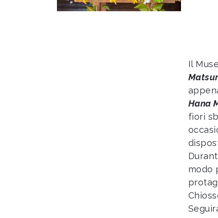
Il Mus
Matsur
appena
Hana M
fiori 
occasi
dispos
Durante
modo p
protag
Chioss
Seguir