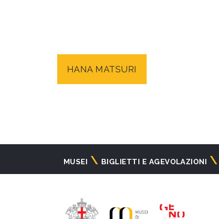
HANA MATSURI
Navigazione
MUSEI
BIGLIETTI E AGEVOLAZIONI
principale