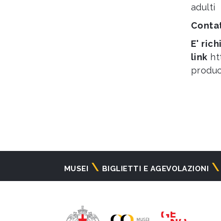
adulti
Contat
E' ric
link
ht
produ
Navigazione
MUSEI
BIGLIETTI E AGEVOLAZIONI
principale