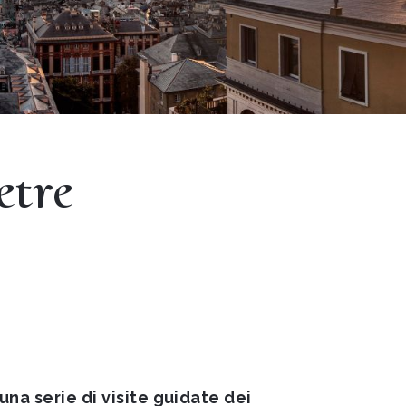
etre
na serie di visite guidate dei