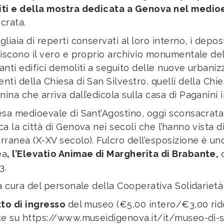
ti e della mostra dedicata a Genova nel medio
crata.
liaia di reperti conservati al loro interno, i depo
uiscono il vero e proprio archivio monumentale del
nti edifici demoliti a seguito delle nuove urbanizzaz
nti della Chiesa di San Silvestro, quelli della Chie
ina che arriva dall’edicola sulla casa di Paganini i
esa medioevale di Sant’Agostino, oggi sconsacrata
ca la città di Genova nei secoli che l’hanno vista
rranea (X-XV secolo). Fulcro dell’esposizione è un
ea
,
l’Elevatio Animae di Margherita di Brabante
,
3.
 a cura del personale della Cooperativa Solidariet
tto di ingresso
del museo (€5,00 intero/€3,00 rid
te su
https://www.museidigenova.it/it/museo-di-