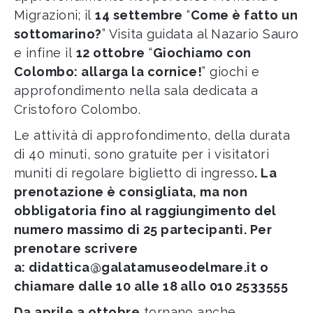
Migrazioni; il
14 settembre
“
Come è fatto un
sottomarino?
” Visita guidata al Nazario Sauro
e infine il
12 ottobre
“
Giochiamo con
Colombo: allarga la cornice!
” giochi e
approfondimento nella sala dedicata a
Cristoforo Colombo.
Le attività di approfondimento, della durata
di 40 minuti, sono gratuite per i visitatori
muniti di regolare biglietto di ingresso
. La
prenotazione è consigliata, ma non
obbligatoria fino al raggiungimento del
numero massimo di 25 partecipanti. Per
prenotare scrivere
a:
didattica@galatamuseodelmare.it
o
chiamare dalle 10 alle 18 allo 010 2533555
Da aprile a ottobre
tornano anche