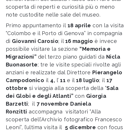
scoperta di reperti e curiosità più o meno
note custodite nelle sale del museo.
Primo appuntamento il
18 aprile
con la visita
“Colombo e il Porto di Genova” in compagnia
di
Giovanni Carosio
; il
16 maggio
è invece
possibile visitare la sezione
“Memoria e
Migrazioni”
del terzo piano guidati da
Nicla
Buonasorte
; tre le visite speciali rivolte agli
anziani e realizzate dal Direttore
Pierangelo
Campodonico
il
4,
l’
11
e il
18 luglio
; il
17
ottobre
si viaggia alla scoperta della “
Sala
dei Globi e degli Atlanti”
con
Giorgia
Barzetti
;
il
7 novembre
Daniela
Ronzitti
accompagna visitatori “Alla
scoperta dell’Archivio fotografico Francesco
Leoni”, l’ultima visita il
5 dicembre
con focus