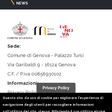
NEWS
Sede:
Comune di Genova - Palazzo Tursi
Via Garibaldi 9 - 16124 Genova
C.F. / P.iva 00856930102
Informazioni:
Privacy Policy
Privacy Policy
Questo sito da uso di cookie per migliorare l'esperienza di
Note legali
navigazione degli utenti per raccogliere informazioni
Statistiche
sull'utilizzo del sito stesso. Rifiutando il suo utilizzo alcune