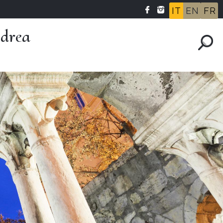
IT
EN
FR
ndrea