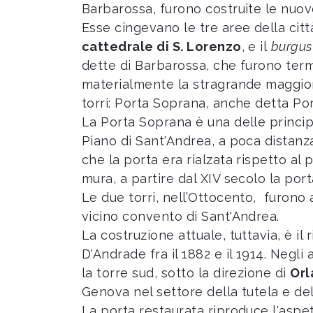
Barbarossa, furono costruite le nuov
Esse cingevano le tre aree della città
cattedrale di S. Lorenzo
, e il
burgus
dette di Barbarossa, che furono termi
materialmente la stragrande maggioran
torri: Porta Soprana, anche detta Po
La Porta Soprana è una delle principa
Piano di Sant'Andrea, a poca distanz
che la porta era rialzata rispetto al
mura, a partire dal XIV secolo la port
Le due torri, nell’Ottocento, furono 
vicino convento di Sant'Andrea.
La costruzione attuale, tuttavia, è il 
D'Andrade fra il 1882 e il 1914. Negl
la torre sud, sotto la direzione di
Orl
Genova nel settore della tutela e del
La porta restaurata riproduce l'asp