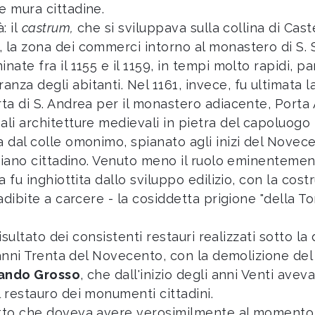
e mura cittadine.
: il
castrum,
che si sviluppava sulla collina di Caste
, la zona dei commerci intorno al monastero di S. S
nate fra il 1155 e il 1159, in tempi molto rapidi, p
za degli abitanti. Nel 1161, invece, fu ultimata l
rta di S. Andrea per il monastero adiacente, Porta
li architetture medievali in pietra del capoluogo l
a dal colle omonimo, spianato agli inizi del Novec
 piano cittadino. Venuto meno il ruolo eminentement
a fu inghiottita dallo sviluppo edilizio, con la cost
adibite a carcere - la cosiddetta prigione "della T
risultato dei consistenti restauri realizzati sotto la
i anni Trenta del Novecento, con la demolizione del 
ando Grosso
, che dall'inizio degli anni Venti av
 restauro dei monumenti cittadini.
etto che doveva avere verosimilmente al momento d