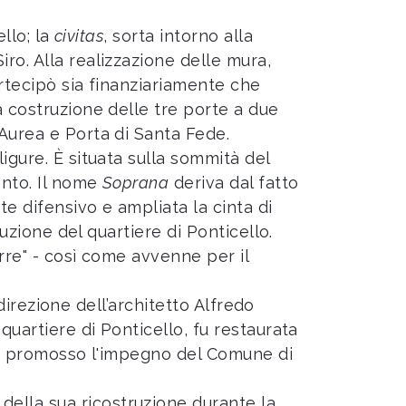
llo; la
civitas
, sorta intorno alla
iro. Alla realizzazione delle mura,
artecipò sia finanziariamente che
a costruzione delle tre porte a due
 Aurea e Porta di Santa Fede.
igure. È situata sulla sommità del
ento. Il nome
Soprana
deriva dal fatto
e difensivo e ampliata la cinta di
ruzione del quartiere di Ponticello.
orre" - così come avvenne per il
 direzione dell’architetto Alfredo
quartiere di Ponticello, fu restaurata
eva promosso l'impegno del Comune di
ella sua ricostruzione durante la