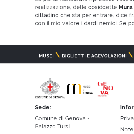
realizzazione, delle cosiddette
Mura 
cittadino che sta per entrare, dice f
con il mio valore i dardi nemici. Se po
Navigazione
MUSEI
BIGLIETTI E AGEVOLAZIONI
principale
Sede:
Info
Comune di Genova -
Priva
Palazzo Tursi
Note 