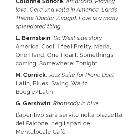
Colonne Sonore
: Amarcord, Playing
love, C’era una volta in America, Lara’s
Theme (Doctor Zivago), Love is a many
splendored thing
L. Bernstein
:
Da West side story
America, Cool, I feel Pretty, Maria,
One Hand, One Heart, Something’s
coming, Somewhere, Tonight
M. Cornick
:
Jazz Suite for Piano Duet
Latin, Blues, Swing, Waltz,
Boogie/Latin
G. Gershwin
:
Rhapsody in blue
L’aperitivo sarà servito nella piazzetta
del Falcone, negli spazi del
Mentelocale Cafè