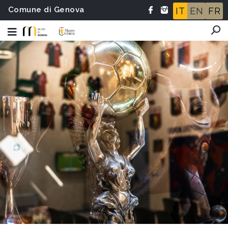
Comune di Genova
IT
EN
FR