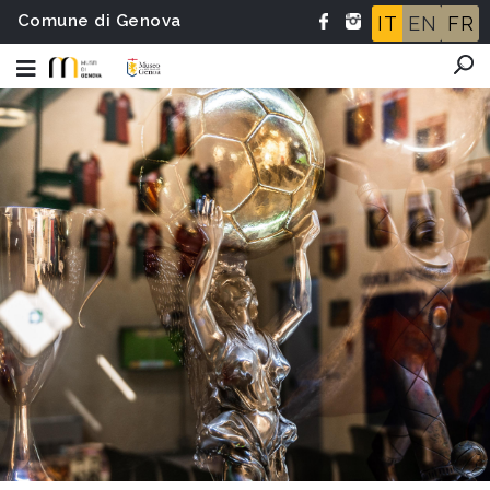
Comune di Genova
IT
EN
FR