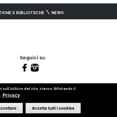
ZIONE E BIBLIOTECHE
NEWS
Seguici su:
sull'utilizzo del sito stesso. Rifiutando il
Privacy
e.
ccettare
Accetta tutti i cookies
Cambia le tue 