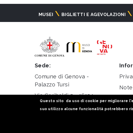
Navigazione
MUSEI
BIGLIETTI E AGEVOLAZIONI
principale
Sede:
Info
Comune di Genova -
Priva
Palazzo Tursi
Note 
Via Garibaldi 9 - 16124
Stati
Questo sito da uso di cookie per migliorare l'e
Genova
suo utilizzo alcune funzionalità potrebbero ris
C.F. / P.iva 00856930102