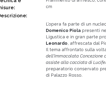
Tecnica e
Frammento di affresco, conca
cm
isure:
escrizione:
L’opera fa parte di un nucle
Domenico Piola
presenti ne
Ligustica e in gran parte pr
Leonardo
, affrescata dal Pio
Il tema affrontato sulla volt
dell’Immacolata Concezione c
assiste alla cacciata di Lucife
preparatorio conservato pre
di Palazzo Rosso.