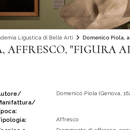
demia Ligustica di Belle Arti
Domenico Piola, af
, AFFRESCO, "FIGURA 
Autore/
Domenico Piola (Genova, 16
Manifattura/
Epoca:
ipologia:
Affresco