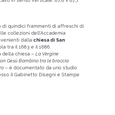
vo in senso verticale, 87,8 x 87,7
o di quindici frammenti
di affreschi di
lle collezioni dell’Accademia
ovenienti dalla
chiesa di San
la tra il 1683 e il 1686.
a della chiesa –
La Vergine
on Gesù Bambino tra le braccia
ro
– è documentato da uno studio
sso il Gabinetto Disegni e Stampe