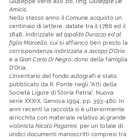
Giuseppe Verdi allo zio, l’ing.
Giuseppe De
Amicis.
Nello stesso anno il Comune acquistò un
centinaio di lettere, datate tra il 1786 ed il
1848, indirizzate ad
Ippolito Durazzo ed al
figlio Marcello
, cui si affiancò ben presto la
corrispondenza indirizzata a
Jacopo D’Oria
e a
Gian Carlo Di Negro
, dono della famiglia
D’Oria.
L’inventario del fondo autografi è stato
pubblicato da R. Ponte negli "Atti della
Società Ligure di Storia Patria", Nuova
serie XXXIX, Genova 1994, pp. 393-460. In
anni recenti la raccolta si è ulteriormente
arricchita con materiale relativo al grande
violinista
Nicolò Paganini
, per un totale di
undici documenti manoscritti compresi tra