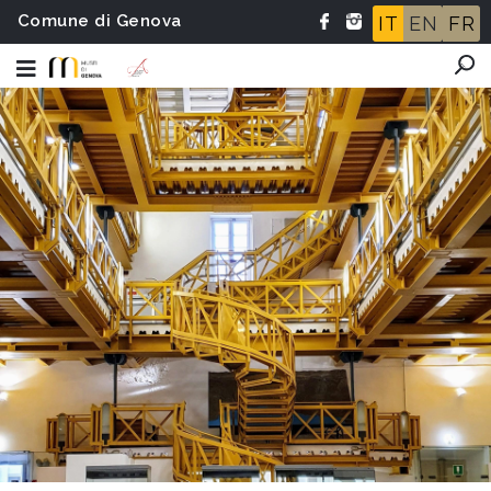
Comune di Genova
IT
EN
FR