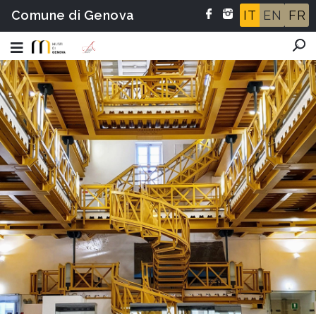
Comune di Genova
IT
EN
FR