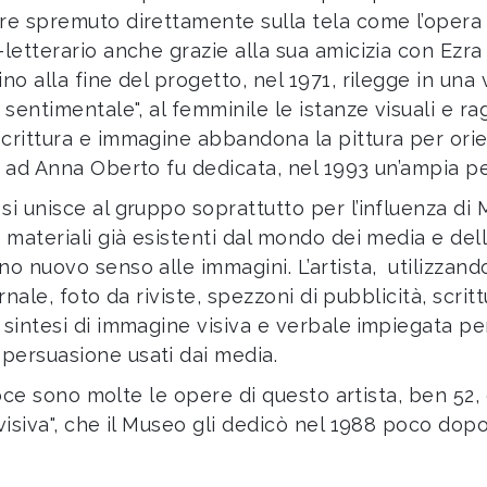
re spremuto direttamente sulla tela come l’opera "
letterario anche grazie alla sua amicizia con Ezra
no alla fine del progetto, nel 1971, rilegge in una
 sentimentale", al femminile le istanze visuali e 
crittura e immagine abbandona la pittura per orien
e ad Anna Oberto fu dedicata, nel 1993 un’ampia p
i unisce al gruppo soprattutto per l’influenza di M
 materiali già esistenti dal mondo dei media e del
no nuovo senso alle immagini. L’artista, utilizzan
ornale, foto da riviste, spezzoni di pubblicità, scri
 sintesi di immagine visiva e verbale
impiegata per
persuasione usati dai media.
 Croce sono molte le opere di questo artista, ben 5
-visiva", che il Museo gli dedicò nel 1988 poco do