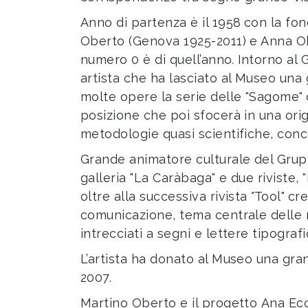
Anno di partenza è il 1958
con la fon
Oberto (Genova 1925-2011) e Anna Obert
numero 0 è di quell’anno
.
Intorno al 
artista che ha lasciato al Museo una
molte opere la serie delle "Sagome"
posizione che poi sfocerà in una ori
metodologie quasi scientifiche, conce
Grande animatore culturale del Grup
galleria "La Caràbaga" e due riviste, "
oltre alla successiva rivista
"
Tool"
cre
comunicazione, tema centrale delle r
intrecciati a segni e lettere tipogra
L’artista ha donato al Museo una gra
2007.
Martino Oberto e il progetto Ana Eccet