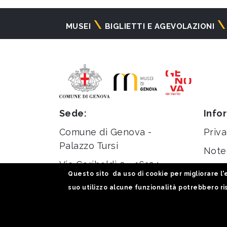
Navigazione
MUSEI
BIGLIETTI E AGEVOLAZIONI
principale
Sede:
Info
Comune di Genova -
Priva
Palazzo Tursi
Note 
Via Garibaldi 9 - 16124
Stati
Questo sito da uso di cookie per migliorare l'e
Genova
suo utilizzo alcune funzionalità potrebbero ris
C.F. / P.iva 00856930102