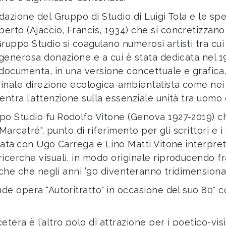
dazione del Gruppo di Studio di Luigi Tola e le sp
o (Ajaccio, Francis, 1934) che si concretizzano nel
Gruppo Studio
si coagulano numerosi artisti tra cui
 generosa donazione e a cui è stata dedicata nel 1
documenta, in una versione concettuale e grafica, l
ginale direzione ecologica-ambientalista come nei 
ntra l’attenzione sulla essenziale unità tra uomo 
po Studio fu
Rodolfo Vitone (Genova 1927-2019) ch
Marcatré", punto di riferimento per gli scrittori e i 
ata
con Ugo Carrega e Lino Matti
Vitone
interpret
icerche visuali, in modo originale riproducendo fr
fiche che negli anni ’90 diventeranno tridimensiona
nde opera "Autoritratto"
in occasione del suo 80° 
era è l’altro polo di attrazione per i poetico-visiv