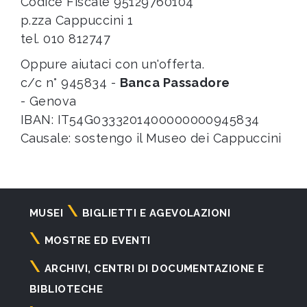
Codice Fiscale 95129760104
p.zza Cappuccini 1
tel. 010 812747
Oppure aiutaci con un'offerta.
c/c n° 945834 -
Banca Passadore
- Genova
IBAN: IT54G0333201400000000945834
Causale: sostengo il Museo dei Cappuccini
Navigazione
MUSEI
BIGLIETTI E AGEVOLAZIONI
principale
MOSTRE ED EVENTI
ARCHIVI, CENTRI DI DOCUMENTAZIONE E
BIBLIOTECHE