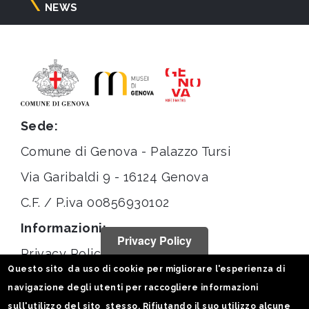
NEWS
Sede:
Comune di Genova - Palazzo Tursi
Via Garibaldi 9 - 16124 Genova
C.F. / P.iva 00856930102
Informazioni:
Privacy Policy
Privacy Policy
Questo sito da uso di cookie per migliorare l'esperienza di
Note legali
navigazione degli utenti per raccogliere informazioni
Statistiche
sull'utilizzo del sito stesso. Rifiutando il suo utilizzo alcune