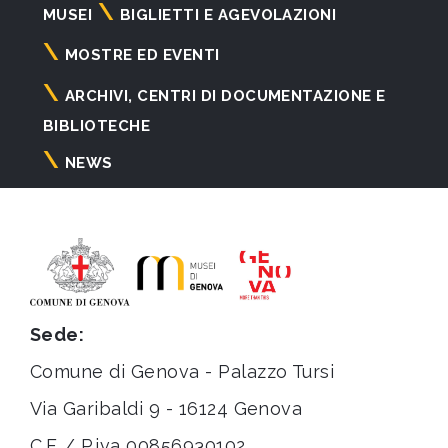
Navigazione
MUSEI
BIGLIETTI E AGEVOLAZIONI
principale
MOSTRE ED EVENTI
ARCHIVI, CENTRI DI DOCUMENTAZIONE E
BIBLIOTECHE
NEWS
Sede:
Comune di Genova - Palazzo Tursi
Via Garibaldi 9 - 16124 Genova
C.F. / P.iva 00856930102