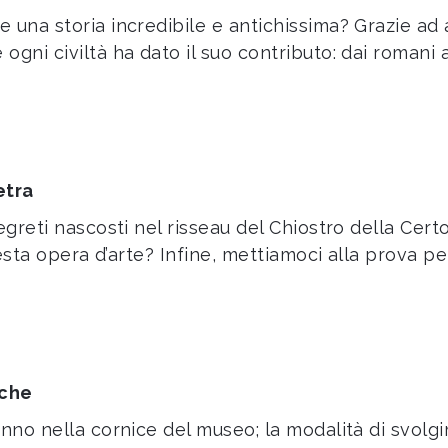
 una storia incredibile e antichissima? Grazie ad
ogni civiltà ha dato il suo contributo: dai romani
etra
greti nascosti nel risseau del Chiostro della Certosa
questa opera d’arte? Infine, mettiamoci alla prova 
iche
nno nella cornice del museo; la modalità di svolgim