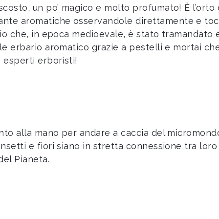
ascosto, un po’ magico e molto profumato! È l’ort
nte aromatiche osservandole direttamente e tocc
rio che, in epoca medioevale, è stato tramandato e
ale erbario aromatico grazie a pestelli e mortai c
 esperti erboristi!
ento alla mano per andare a caccia del micromondo 
setti e fiori siano in stretta connessione tra loro
del Pianeta.