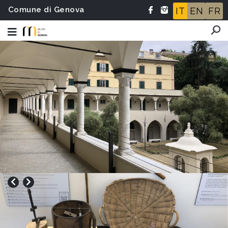
Comune di Genova
IT
EN
FR