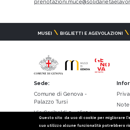
prenotazioni.muce@solidarietaelavor
Navigazione
MUSEI
BIGLIETTI E AGEVOLAZIONI
principale
Sede:
Info
Comune di Genova -
Priva
Palazzo Tursi
Note 
Via Garibaldi 9 - 16124
Stati
Questo sito da uso di cookie per migliorare l'e
Genova
suo utilizzo alcune funzionalità potrebbero ris