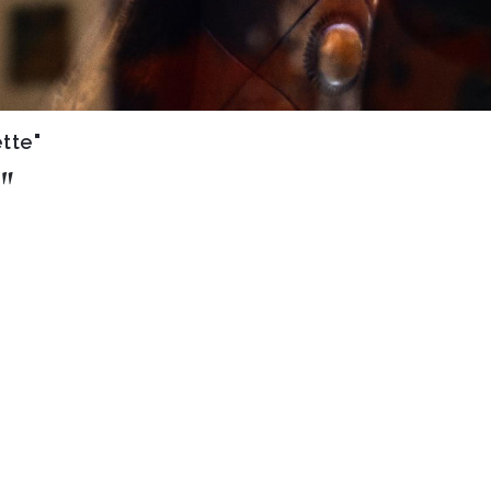
tte"
"