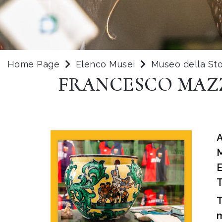
Home Page
Elenco Musei
Museo della St
FRANCESCO MAZZ
T
m