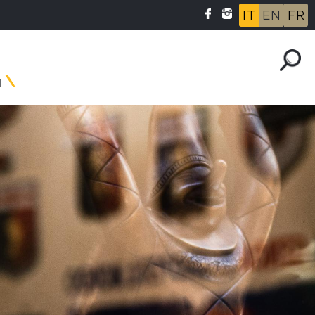
IT
EN
FR
I