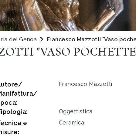
oria del Genoa
Francesco Mazzotti "Vaso poche
OTTI "VASO POCHETTE
Autore/
Francesco Mazzotti
Manifattura/
Epoca:
ipologia:
Oggettistica
Tecnica e
Ceramica
isure: