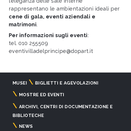
l’eleganza delle sale interne
rappresentano le ambientazioni ideali per
cene di gala, eventi aziendali e
matrimoni
.
Per informazioni sugli eventi
:
tel. 010 255509
eventivilladelprincipe@dopart.it
Navigazione
MUSEI
BIGLIETTI E AGEVOLAZIONI
principale
MOSTRE ED EVENTI
ARCHIVI, CENTRI DI DOCUMENTAZIONE E
BIBLIOTECHE
NEWS