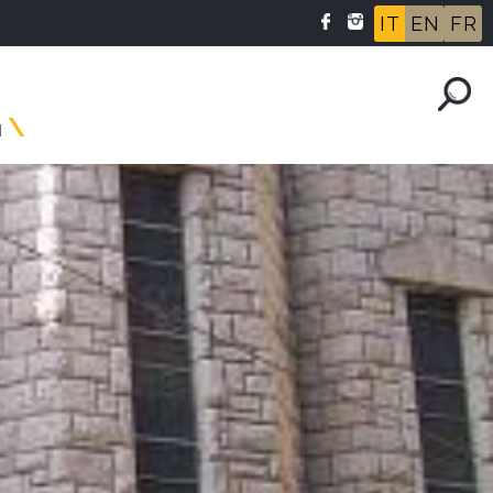
IT
EN
FR
I