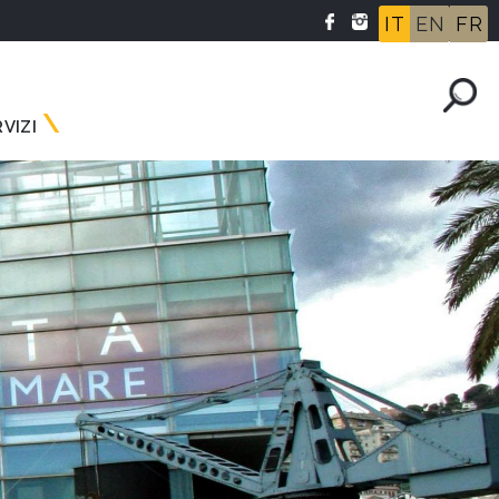
IT
EN
FR
VIZI