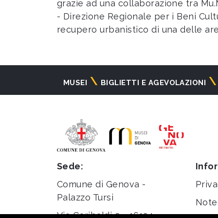
grazie ad una collaborazione tra Mu.
- Direzione Regionale per i Beni Cult
recupero urbanistico di una delle ar
Navigazione
MUSEI
BIGLIETTI E AGEVOLAZIONI
principale
Sede:
Info
Comune di Genova -
Priva
Palazzo Tursi
Note 
Via Garibaldi 9 - 16124