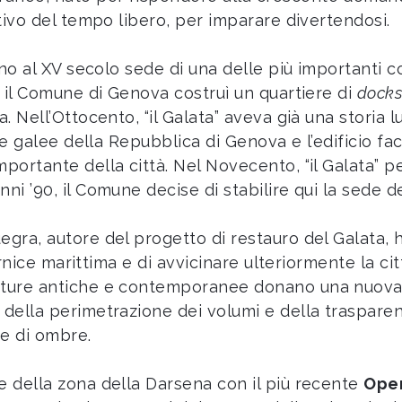
ativo del tempo libero, per imparare divertendosi.
fino al XV secolo sede di una delle più importanti
o il Comune di Genova costruì un quartiere di
dock
. Nell’Ottocento, “il Galata” aveva già una storia l
 le galee della Repubblica di Genova e l’edificio fac
mportante della città. Nel Novecento, “il Galata” 
ni ’90, il Comune decise di stabilire qui la sede 
egra, autore del progetto di restauro del Galata, 
cornice marittima e di avvicinare ulteriormente la cit
ture antiche e contemporanee donano una nuova iden
 della perimetrazione dei volumi e della trasparen
 e di ombre.
e della zona della Darsena con il più recente
Ope