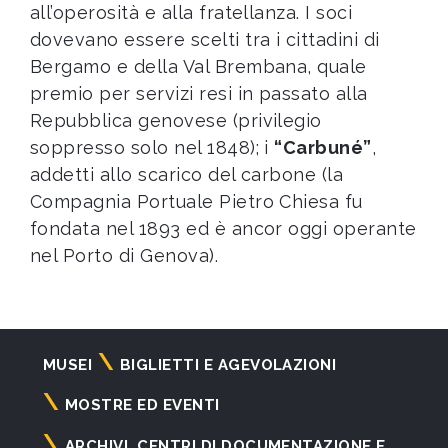
all’operosità e alla fratellanza. I soci
dovevano essere scelti tra i cittadini di
Bergamo e della Val Brembana, quale
premio per servizi resi in passato alla
Repubblica genovese (privilegio
soppresso solo nel 1848); i
“Carbuné”
,
addetti allo scarico del carbone (la
Compagnia Portuale Pietro Chiesa fu
fondata nel 1893 ed è ancor oggi operante
nel Porto di Genova).
Navigazione
MUSEI
BIGLIETTI E AGEVOLAZIONI
principale
MOSTRE ED EVENTI
ARCHIVI, CENTRI DI DOCUMENTAZIONE E