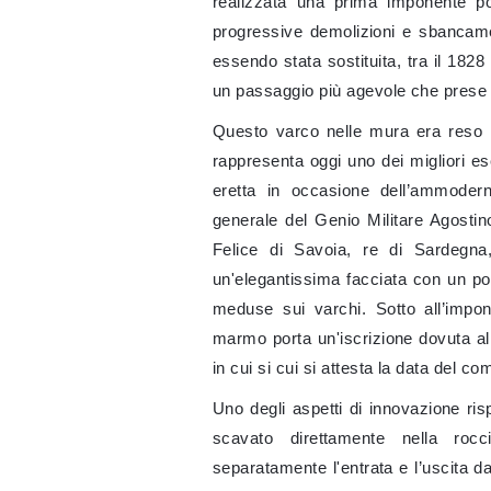
realizzata una prima imponente po
progressive demolizioni e sbancamen
essendo stata sostituita, tra il 182
un passaggio più agevole che prese 
Questo varco nelle mura era reso
rappresenta oggi uno dei migliori 
eretta in occasione dell’ammodern
generale del Genio Militare Agosti
Felice di Savoia, re di Sardegna
un'elegantissima facciata con un po
meduse sui varchi. Sotto all’imp
marmo porta un'iscrizione dovuta allo
in cui si cui si attesta la data del 
Uno degli aspetti di innovazione ris
scavato direttamente nella rocc
separatamente l'entrata e l’uscita d