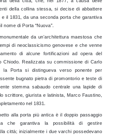
rta della città, che, nel 1877, a causa delle
ti della collina stessa, si decise di abbattere
8 e il 1831, da una seconda porta che garantiva
il nome di Porta “Nuova”.
 monumentale da un'architettura maestosa che
esempi di neoclassicismo genovese e che venne
amento di alcune fortificazioni ad opera del
no Chiodo. Realizzata su commissione di Carlo
, la Porta si distingueva verso ponente per
ssente bugnato pietra di promontorio e teste di
onente stemma sabaudo centrale una lapide di
 scrittore, giurista e latinista, Marco Faustino,
completamento nel 1831.
petto alla porta più antica è il doppio passaggio
ia che garantiva la possibilità di gestire
alla città; inizialmente i due varchi possedevano