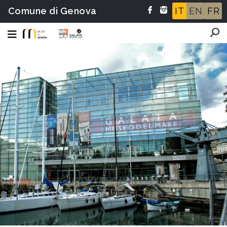
Comune di Genova
IT
EN
FR