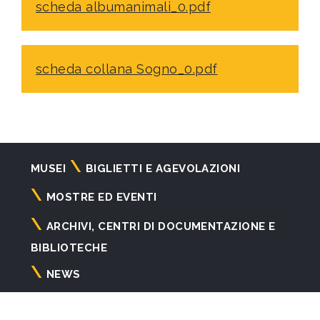
scheda albumanimali_0.pdf
scheda collana Sogno_0.pdf
Navigazione
MUSEI
BIGLIETTI E AGEVOLAZIONI
principale
MOSTRE ED EVENTI
ARCHIVI, CENTRI DI DOCUMENTAZIONE E
BIBLIOTECHE
NEWS