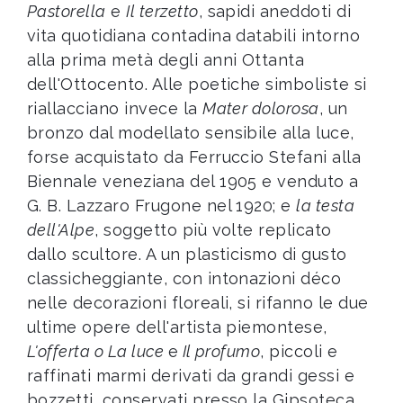
Pastorella
e
Il terzetto
, sapidi aneddoti di
vita quotidiana contadina databili intorno
alla prima metà degli anni Ottanta
dell'Ottocento. Alle poetiche simboliste si
riallacciano invece la
Mater dolorosa
, un
bronzo dal modellato sensibile alla luce,
forse acquistato da Ferruccio Stefani alla
Biennale veneziana del 1905 e venduto a
G. B. Lazzaro Frugone nel 1920; e
la testa
dell'Alpe
, soggetto più volte replicato
dallo scultore. A un plasticismo di gusto
classicheggiante, con intonazioni déco
nelle decorazioni floreali, si rifanno le due
ultime opere dell'artista piemontese,
L'offerta o La luce
e
Il profumo
, piccoli e
raffinati marmi derivati da grandi gessi e
bozzetti, conservati presso la Gipsoteca