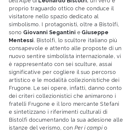
dell'Alpe
di
Leonardo Bistolfi:
un vero e
proprio traguardo ottico che conduce il
visitatore nello spazio dedicato al
simbolismo. I protagonisti, oltre a Bistolfi,
sono
Giovanni Segantini
e
Giuseppe
Mentessi
. Bistolfi, lo scultore italiano più
consapevole e attento alle proposte di un
nuovo sentire simbolista internazionale, vi
è rappresentato con sei sculture, assai
significative per cogliere il suo percorso
artistico e le modalità collezionistiche dei
Frugone. Le
sei opere, infatti, danno conto
dei criteri collezionistici che animarono i
fratelli Frugone e il loro mercante Stefani
e sintetizzano i riferimenti culturali di
Bistolfi documentando la sua adesione alle
istanze del verismo, con
Per i campi
o