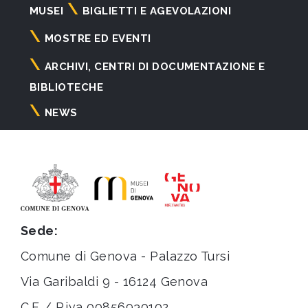
Navigazione
MUSEI
BIGLIETTI E AGEVOLAZIONI
principale
MOSTRE ED EVENTI
ARCHIVI, CENTRI DI DOCUMENTAZIONE E
BIBLIOTECHE
NEWS
Sede:
Comune di Genova - Palazzo Tursi
Via Garibaldi 9 - 16124 Genova
C.F. / P.iva 00856930102