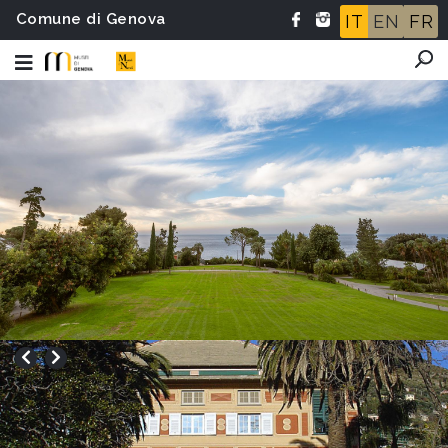
Comune di Genova
IT
EN
FR
Il roseto di Nervi