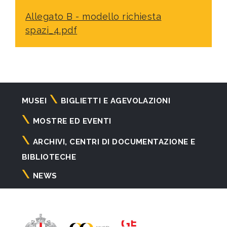
Allegato B - modello richiesta
spazi_4.pdf
Navigazione
MUSEI
BIGLIETTI E AGEVOLAZIONI
principale
MOSTRE ED EVENTI
ARCHIVI, CENTRI DI DOCUMENTAZIONE E
BIBLIOTECHE
NEWS