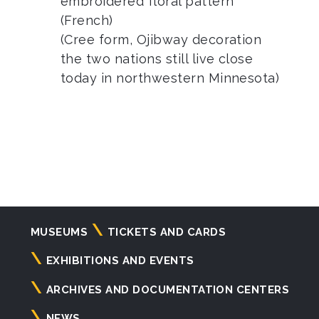
embroidered floral pattern
(French)
(Cree form, Ojibway decoration
the two nations still live close
today in northwestern Minnesota)
Navigazione
MUSEUMS
TICKETS AND CARDS
principale
EXHIBITIONS AND EVENTS
ARCHIVES AND DOCUMENTATION CENTERS
NEWS