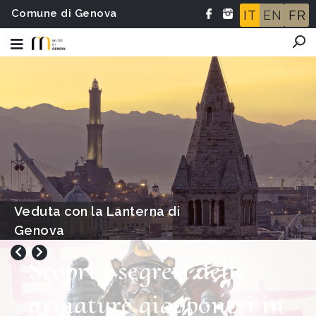
Comune di Genova
IT
EN
FR
Veduta con la Lanterna di
Genova
Scopri i segreti delle
armature giapponesi in