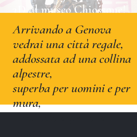
3D al museo Chiossone!
Vai alla pagina dedicata e ammira le
Arrivando a Genova
armature giapponesi sapientemente
vedrai una città regale,
ricostruite con la realtà virtuale
addossata ad una collina
alpestre,
superba per uomini e per
mura,
il cui solo aspetto la
indica