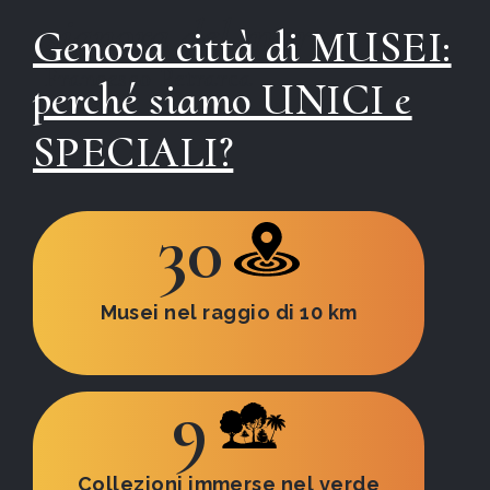
signora del mare
Genova città di MUSEI:
Francesco Petrarca
perché siamo UNICI e
SPECIALI?
30
Musei nel raggio di 10 km
9
Collezioni immerse nel verde