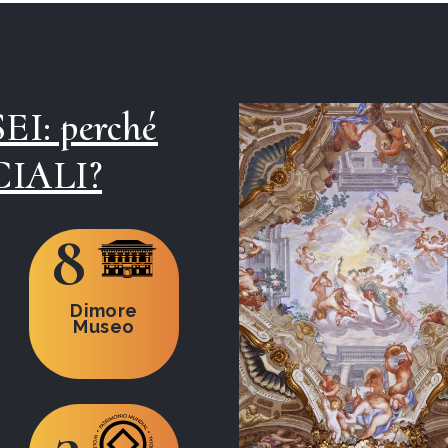
EI: perché
CIALI?
8
Dimore
Museo
3