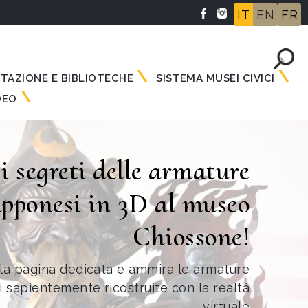
IT
EN
FR
NTAZIONE E BIBLIOTECHE
SISTEMA MUSEI CIVICI
DEO
 i segreti delle armature
apponesi in 3D al museo
Chiossone!
lla pagina dedicata e ammira le armature
 sapientemente ricostruite con la realtà
virtuale