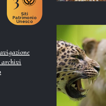
Siti
Patrimonio
Unesco
navigazione
 archivi
o