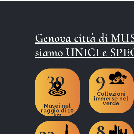
Genova città di MUS
siamo UNICI e SPE
30
9
Collezioni
immerse nel
verde
Musei nel
raggio di 10
km
8
23